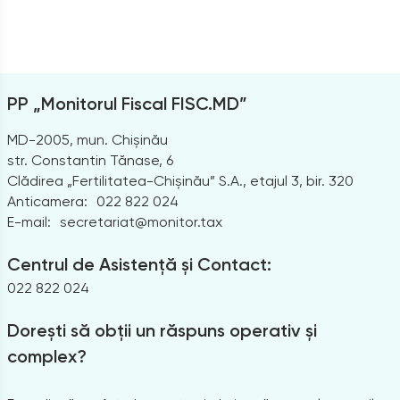
PP „Monitorul Fiscal FISC.MD”
MD-2005, mun. Chișinău
str. Constantin Tănase, 6
Clădirea „Fertilitatea-Chișinău” S.A., etajul 3, bir. 320
Anticamera:
022 822 024
E-mail:
secretariat@monitor.tax
Centrul de Asistență și Contact:
022 822 024
Dorești să obții un răspuns operativ și
complex?