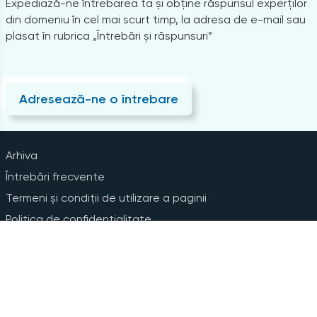
Expediază-ne întrebarea ta și obține răspunsul experților
din domeniu în cel mai scurt timp, la adresa de e-mail sau
plasat în rubrica „Întrebări și răspunsuri”
Adresează-ne o întrebare
Arhiva
Întrebări frecvente
Termeni și condiții de utilizare a paginii
Politica de confidențialitate
Instrucțiuni pentru ștergerea contului
Abonare la Newsline