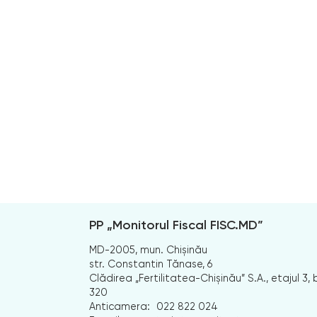
PP „Monitorul Fiscal FISC.MD”
MD-2005, mun. Chișinău
str. Constantin Tănase, 6
Clădirea „Fertilitatea-Chișinău” S.A., etajul 3, b
320
Anticamera:
022 822 024