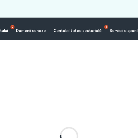
2
1
tului
Domenii conexe
Contabilitatea sectorială
Servicii disponi