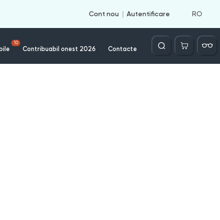
RO
Cont nou
Autentificare
Căutare
10
bile
Contribuabil onest 2026
Contacte