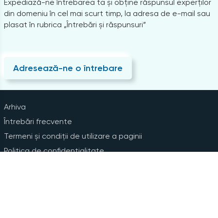
Expediază-ne întrebarea ta și obține răspunsul experților
din domeniu în cel mai scurt timp, la adresa de e-mail sau
plasat în rubrica „Întrebări și răspunsuri”
Adresează-ne o întrebare
Arhiva
Întrebări frecvente
Termeni și condiții de utilizare a paginii
Politica de confidențialitate
Instrucțiuni pentru ștergerea contului
Abonare la Newsline