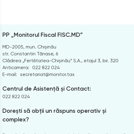
PP „Monitorul Fiscal FISC.MD”
MD-2005, mun. Chișinău
str. Constantin Tănase, 6
Clădirea „Fertilitatea-Chișinău” S.A., etajul 3, bir. 320
Anticamera:
022 822 024
E-mail:
secretariat@monitor.tax
Centrul de Asistență și Contact:
022 822 024
Dorești să obții un răspuns operativ și
complex?