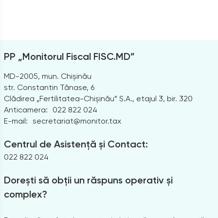
PP „Monitorul Fiscal FISC.MD”
MD-2005, mun. Chișinău
str. Constantin Tănase, 6
Clădirea „Fertilitatea-Chișinău” S.A., etajul 3, bir. 320
Anticamera:
022 822 024
E-mail:
secretariat@monitor.tax
Centrul de Asistență și Contact:
022 822 024
Dorești să obții un răspuns operativ și
complex?