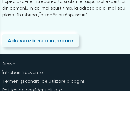
Expediază-ne întrebarea ta și obține răspunsul experților
din domeniu în cel mai scurt timp, la adresa de e-mail sau
plasat în rubrica „Întrebări și răspunsuri”
Adresează-ne o întrebare
Arhiva
Întrebări frecvente
Termeni și condiții de utilizare a paginii
Politica de confidențialitate
Instrucțiuni pentru ștergerea contului
Abonare la Newsline