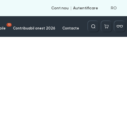
RO
Cont nou
Autentificare
Căutare
10
bile
Contribuabil onest 2026
Contacte