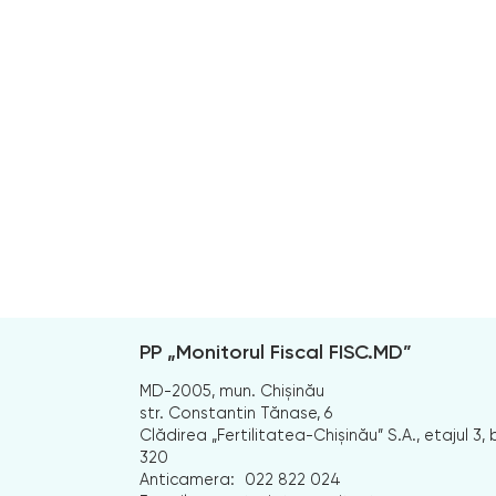
PP „Monitorul Fiscal FISC.MD”
MD-2005, mun. Chișinău
str. Constantin Tănase, 6
Clădirea „Fertilitatea-Chișinău” S.A., etajul 3, b
320
Anticamera:
022 822 024