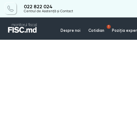
022 822 024
Centrul de Asistență și Contact
1
Despre noi
Cotidian
Poziția exper