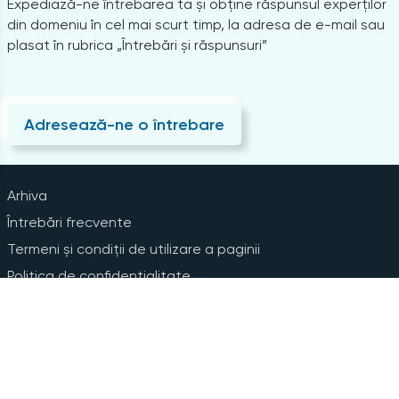
Expediază-ne întrebarea ta și obține răspunsul experților
din domeniu în cel mai scurt timp, la adresa de e-mail sau
plasat în rubrica „Întrebări și răspunsuri”
Adresează-ne o întrebare
Arhiva
Întrebări frecvente
Termeni și condiții de utilizare a paginii
Politica de confidențialitate
Instrucțiuni pentru ștergerea contului
Abonare la Newsline