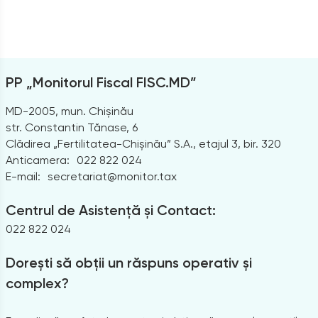
PP „Monitorul Fiscal FISC.MD”
MD-2005, mun. Chișinău
str. Constantin Tănase, 6
Clădirea „Fertilitatea-Chișinău” S.A., etajul 3, bir. 320
Anticamera:
022 822 024
E-mail:
secretariat@monitor.tax
Centrul de Asistență și Contact:
022 822 024
Dorești să obții un răspuns operativ și
complex?