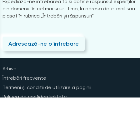
Expediază-ne întrebarea ta și obține răspunsul experților
din domeniu în cel mai scurt timp, la adresa de e-mail sau
plasat în rubrica „Întrebări și răspunsuri”
Adresează-ne o întrebare
Arhiva
Întrebări frecvente
Termeni și condiții de utilizare a paginii
Politica de confidențialitate
Instrucțiuni pentru ștergerea contului
Abonare la Newsline