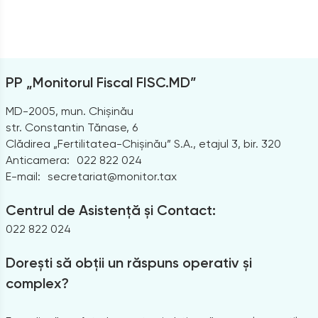
PP „Monitorul Fiscal FISC.MD”
MD-2005, mun. Chișinău
str. Constantin Tănase, 6
Clădirea „Fertilitatea-Chișinău” S.A., etajul 3, bir. 320
Anticamera:
022 822 024
E-mail:
secretariat@monitor.tax
Centrul de Asistență și Contact:
022 822 024
Dorești să obții un răspuns operativ și
complex?