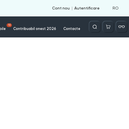
RO
Cont nou
Autentificare
Căutare
10
bile
Contribuabil onest 2026
Contacte