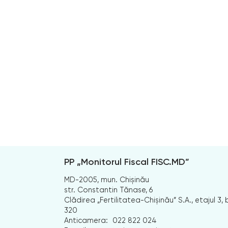
PP „Monitorul Fiscal FISC.MD”
MD-2005, mun. Chișinău
str. Constantin Tănase, 6
Clădirea „Fertilitatea-Chișinău” S.A., etajul 3, b
320
Anticamera:
022 822 024