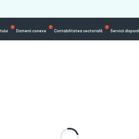
1
1
1
tului
Domenii conexe
Contabilitatea sectorială
Servicii disponi