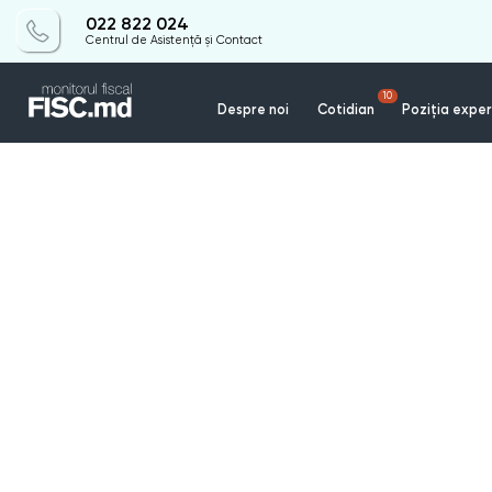
022 822 024
Centrul de Asistență și Contact
10
Despre noi
Cotidian
Poziția exper