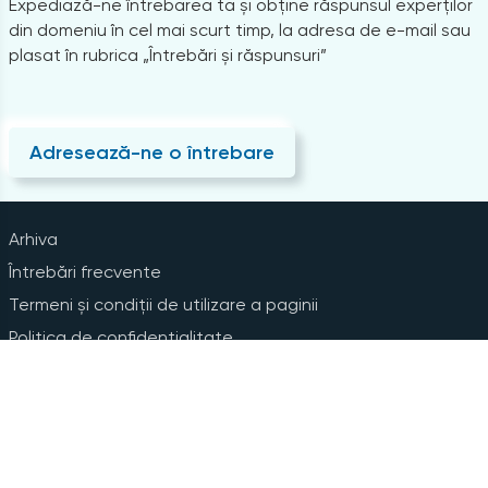
Expediază-ne întrebarea ta și obține răspunsul experților
din domeniu în cel mai scurt timp, la adresa de e-mail sau
plasat în rubrica „Întrebări și răspunsuri”
Adresează-ne o întrebare
Arhiva
Întrebări frecvente
Termeni și condiții de utilizare a paginii
Politica de confidențialitate
Instrucțiuni pentru ștergerea contului
Abonare la Newsline