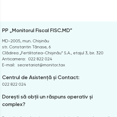
PP „Monitorul Fiscal FISC.MD”
MD-2005, mun. Chișinău
str. Constantin Tănase, 6
Clădirea „Fertilitatea-Chișinău” S.A., etajul 3, bir. 320
Anticamera:
022 822 024
E-mail:
secretariat@monitor.tax
Centrul de Asistență și Contact:
022 822 024
Dorești să obții un răspuns operativ și
complex?