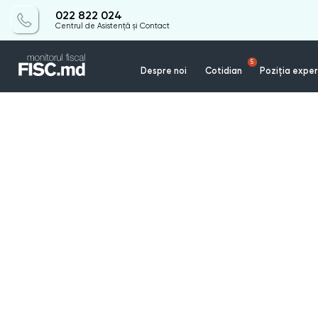
022 822 024
Centrul de Asistență și Contact
5
Despre noi
Cotidian
Poziția exper