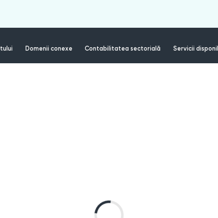
tului
Domenii conexe
Contabilitatea sectorială
Servicii disponi