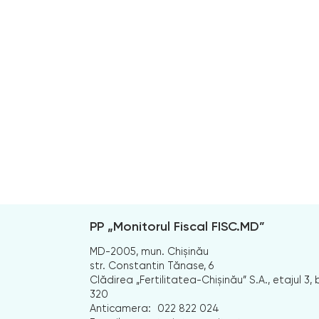
PP „Monitorul Fiscal FISC.MD”
MD-2005, mun. Chișinău
str. Constantin Tănase, 6
Clădirea „Fertilitatea-Chișinău” S.A., etajul 3, b
320
Anticamera:
022 822 024