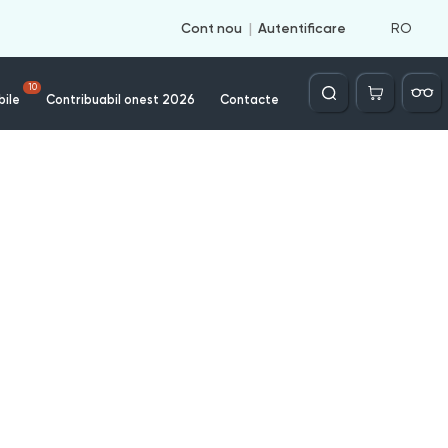
RO
Cont nou
Autentificare
Căutare
10
bile
Contribuabil onest 2026
Contacte