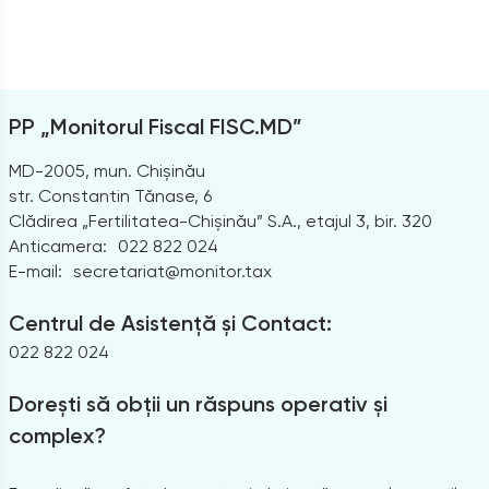
PP „Monitorul Fiscal FISC.MD”
MD-2005, mun. Chișinău
str. Constantin Tănase, 6
Clădirea „Fertilitatea-Chișinău” S.A., etajul 3, bir. 320
Anticamera:
022 822 024
E-mail:
secretariat@monitor.tax
Centrul de Asistență și Contact:
022 822 024
Dorești să obții un răspuns operativ și
complex?