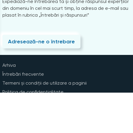
Expediază-ne întrebarea ta și obține răspunsul experților
din domeniu în cel mai scurt timp, la adresa de e-mail sau
plasat în rubrica „Întrebări și răspunsuri”
Adresează-ne o întrebare
Arhiva
Întrebări frecvente
Termeni și condiții de utilizare a paginii
Politica de confidențialitate
Instrucțiuni pentru ștergerea contului
Abonare la Newsline