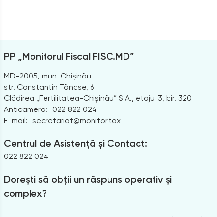
PP „Monitorul Fiscal FISC.MD”
MD-2005, mun. Chișinău
str. Constantin Tănase, 6
Clădirea „Fertilitatea-Chișinău” S.A., etajul 3, bir. 320
Anticamera:
022 822 024
E-mail:
secretariat@monitor.tax
Centrul de Asistență și Contact:
022 822 024
Dorești să obții un răspuns operativ și
complex?