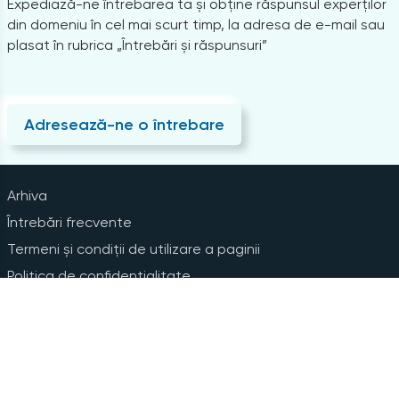
Expediază-ne întrebarea ta și obține răspunsul experților
din domeniu în cel mai scurt timp, la adresa de e-mail sau
plasat în rubrica „Întrebări și răspunsuri”
Adresează-ne o întrebare
Arhiva
Întrebări frecvente
Termeni și condiții de utilizare a paginii
Politica de confidențialitate
Instrucțiuni pentru ștergerea contului
Abonare la Newsline