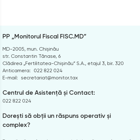
PP „Monitorul Fiscal FISC.MD”
MD-2005, mun. Chișinău
str. Constantin Tănase, 6
Clădirea „Fertilitatea-Chișinău” S.A., etajul 3, bir. 320
Anticamera:
022 822 024
E-mail:
secretariat@monitor.tax
Centrul de Asistență și Contact:
022 822 024
Dorești să obții un răspuns operativ și
complex?