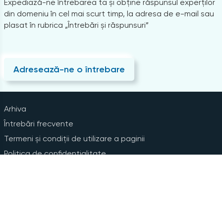
Expediază-ne întrebarea ta și obține răspunsul experților
din domeniu în cel mai scurt timp, la adresa de e-mail sau
plasat în rubrica „Întrebări și răspunsuri”
Adresează-ne o întrebare
Arhiva
Întrebări frecvente
Termeni și condiții de utilizare a paginii
Politica de confidențialitate
Instrucțiuni pentru ștergerea contului
Abonare la Newsline