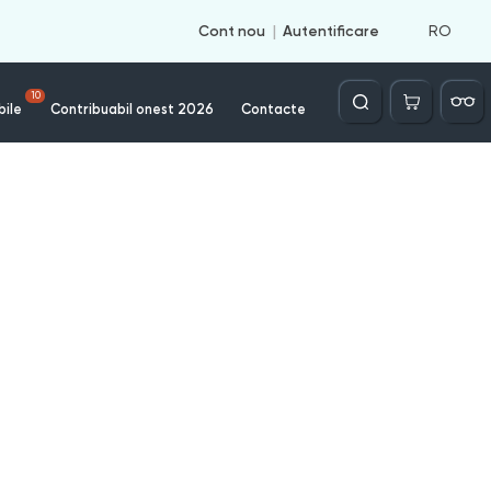
RO
Cont nou
Autentificare
Căutare
10
bile
Contribuabil onest 2026
Contacte