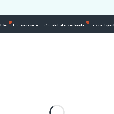
2
1
tului
Domenii conexe
Contabilitatea sectorială
Servicii disponi