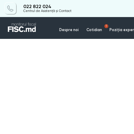
022 822 024
Centrul de Asistență și Contact
1
Despre noi
Cotidian
Poziția exper