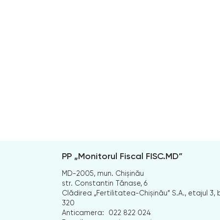
PP „Monitorul Fiscal FISC.MD”
MD-2005, mun. Chișinău
str. Constantin Tănase, 6
Clădirea „Fertilitatea-Chișinău” S.A., etajul 3, b
320
Anticamera:
022 822 024