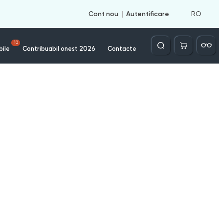
RO
Cont nou
Autentificare
Căutare
10
bile
Contribuabil onest 2026
Contacte