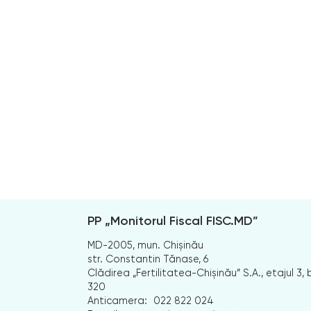
PP „Monitorul Fiscal FISC.MD”
MD-2005, mun. Chișinău
str. Constantin Tănase, 6
Clădirea „Fertilitatea-Chișinău” S.A., etajul 3, b
320
Anticamera:
022 822 024