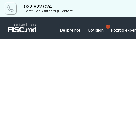
022 822 024
Centrul de Asistență și Contact
5
Despre noi
Cotidian
Poziția exper