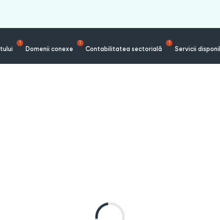
1
1
1
tului
Domenii conexe
Contabilitatea sectorială
Servicii disponi