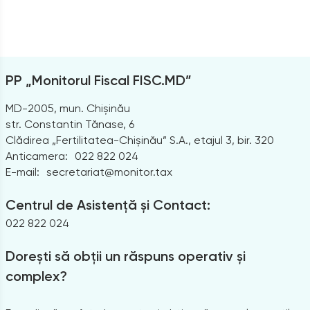
PP „Monitorul Fiscal FISC.MD”
MD-2005, mun. Chișinău
str. Constantin Tănase, 6
Clădirea „Fertilitatea-Chișinău” S.A., etajul 3, bir. 320
Anticamera:
022 822 024
E-mail:
secretariat@monitor.tax
Centrul de Asistență și Contact:
022 822 024
Dorești să obții un răspuns operativ și
complex?