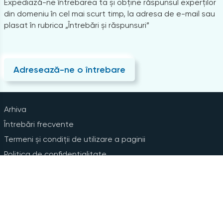
Expediază-ne întrebarea ta și obține răspunsul experților
din domeniu în cel mai scurt timp, la adresa de e-mail sau
plasat în rubrica „Întrebări și răspunsuri”
Adresează-ne o întrebare
Arhiva
Întrebări frecvente
Termeni și condiții de utilizare a paginii
Politica de confidențialitate
Instrucțiuni pentru ștergerea contului
Abonare la Newsline