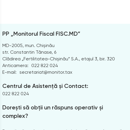
PP „Monitorul Fiscal FISC.MD”
MD-2005, mun. Chișinău
str. Constantin Tănase, 6
Clădirea „Fertilitatea-Chișinău” S.A., etajul 3, bir. 320
Anticamera:
022 822 024
E-mail:
secretariat@monitor.tax
Centrul de Asistență și Contact:
022 822 024
Dorești să obții un răspuns operativ și
complex?