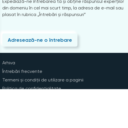
Expediază-ne întrebarea ta și obține răspunsul experților
din domeniu în cel mai scurt timp, la adresa de e-mail sau
plasat în rubrica „Întrebări și răspunsuri”
Adresează-ne o întrebare
Arhiva
Întrebări frecvente
Termeni și condiții de utilizare a paginii
Politica de confidențialitate
Instrucțiuni pentru ștergerea contului
Abonare la Newsline