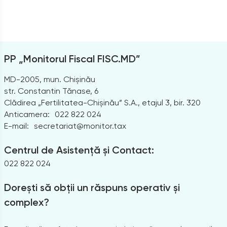
PP „Monitorul Fiscal FISC.MD”
MD-2005, mun. Chișinău
str. Constantin Tănase, 6
Clădirea „Fertilitatea-Chișinău” S.A., etajul 3, bir. 320
Anticamera:
022 822 024
E-mail:
secretariat@monitor.tax
Centrul de Asistență și Contact:
022 822 024
Dorești să obții un răspuns operativ și
complex?