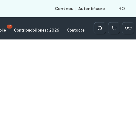
RO
Cont nou
Autentificare
Căutare
10
bile
Contribuabil onest 2026
Contacte