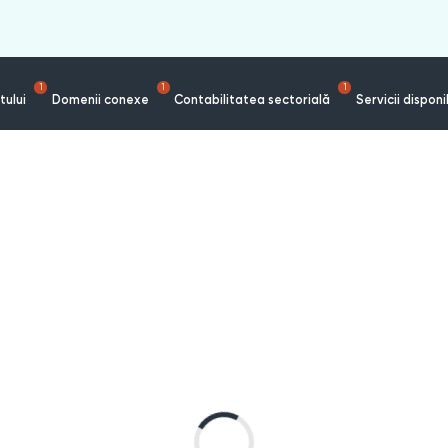
1
1
1
tului
Domenii conexe
Contabilitatea sectorială
Servicii disponi