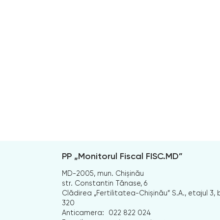
PP „Monitorul Fiscal FISC.MD”
MD-2005, mun. Chișinău
str. Constantin Tănase, 6
Clădirea „Fertilitatea-Chișinău” S.A., etajul 3, b
320
Anticamera:
022 822 024