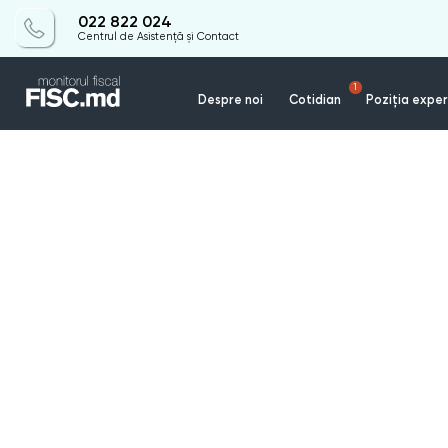
022 822 024
Centrul de Asistență și Contact
1
Despre noi
Cotidian
Poziția exper