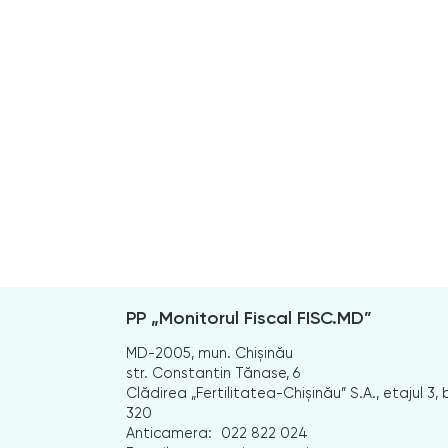
PP „Monitorul Fiscal FISC.MD”
MD-2005, mun. Chișinău
str. Constantin Tănase, 6
Clădirea „Fertilitatea-Chișinău” S.A., etajul 3, b
320
Anticamera:
022 822 024