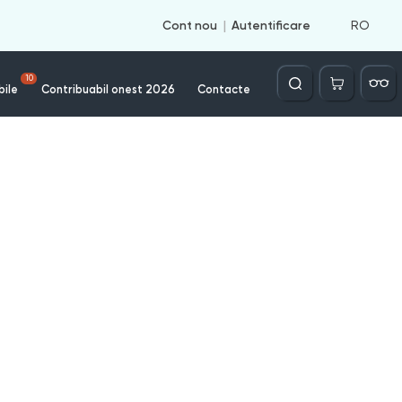
RO
Cont nou
Autentificare
Căutare
10
bile
Contribuabil onest 2026
Contacte