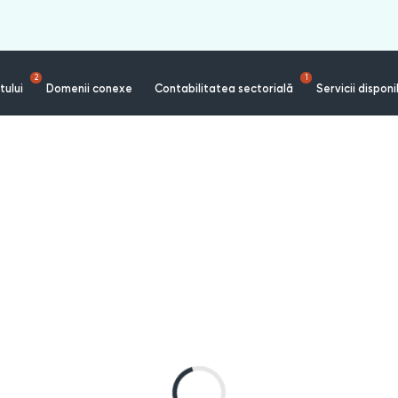
2
1
tului
Domenii conexe
Contabilitatea sectorială
Servicii disponi