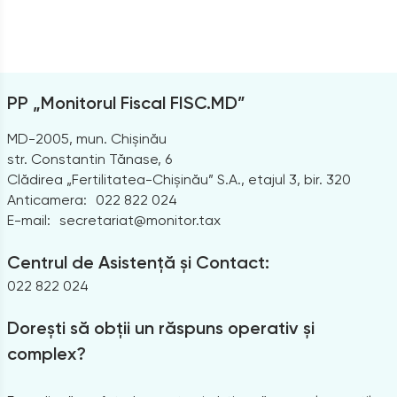
PP „Monitorul Fiscal FISC.MD”
MD-2005, mun. Chișinău
str. Constantin Tănase, 6
Clădirea „Fertilitatea-Chișinău” S.A., etajul 3, bir. 320
Anticamera:
022 822 024
E-mail:
secretariat@monitor.tax
Centrul de Asistență și Contact:
022 822 024
Dorești să obții un răspuns operativ și
complex?