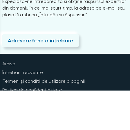
Expediază-ne întrebarea ta și obține răspunsul experților
din domeniu în cel mai scurt timp, la adresa de e-mail sau
plasat în rubrica „Întrebări și răspunsuri”
Adresează-ne o întrebare
Arhiva
Întrebări frecvente
Termeni și condiții de utilizare a paginii
Politica de confidențialitate
Instrucțiuni pentru ștergerea contului
Abonare la Newsline