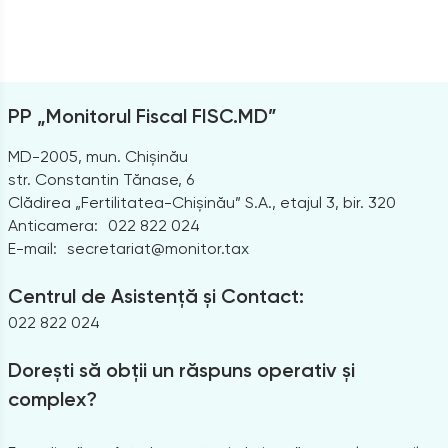
PP „Monitorul Fiscal FISC.MD”
MD-2005, mun. Chișinău
str. Constantin Tănase, 6
Clădirea „Fertilitatea-Chișinău” S.A., etajul 3, bir. 320
Anticamera:
022 822 024
E-mail:
secretariat@monitor.tax
Centrul de Asistență și Contact:
022 822 024
Dorești să obții un răspuns operativ și
complex?