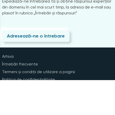
Expediază-ne întrebarea ta și obține răspunsul experților
din domeniu în cel mai scurt timp, la adresa de e-mail sau
plasat în rubrica „Întrebări și răspunsuri”
Adresează-ne o întrebare
Arhiva
Întrebări frecvente
Termeni și condiții de utilizare a paginii
Politica de confidențialitate
Instrucțiuni pentru ștergerea contului
Abonare la Newsline