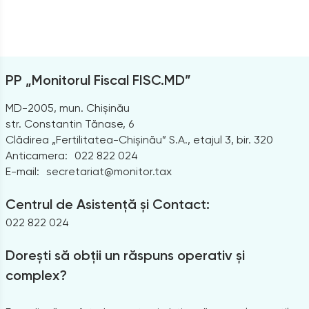
PP „Monitorul Fiscal FISC.MD”
MD-2005, mun. Chișinău
str. Constantin Tănase, 6
Clădirea „Fertilitatea-Chișinău” S.A., etajul 3, bir. 320
Anticamera:
022 822 024
E-mail:
secretariat@monitor.tax
Centrul de Asistență și Contact:
022 822 024
Dorești să obții un răspuns operativ și
complex?