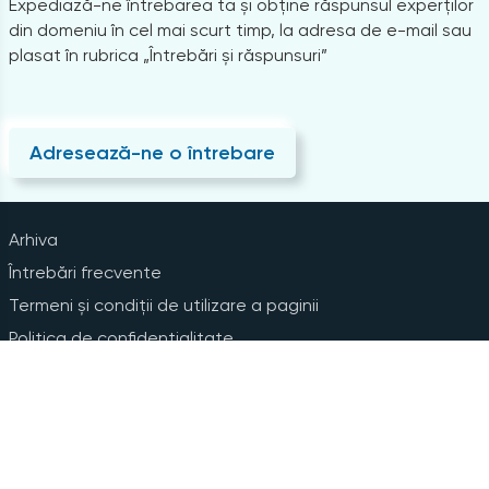
Expediază-ne întrebarea ta și obține răspunsul experților
din domeniu în cel mai scurt timp, la adresa de e-mail sau
plasat în rubrica „Întrebări și răspunsuri”
Adresează-ne o întrebare
Arhiva
Întrebări frecvente
Termeni și condiții de utilizare a paginii
Politica de confidențialitate
Instrucțiuni pentru ștergerea contului
Abonare la Newsline