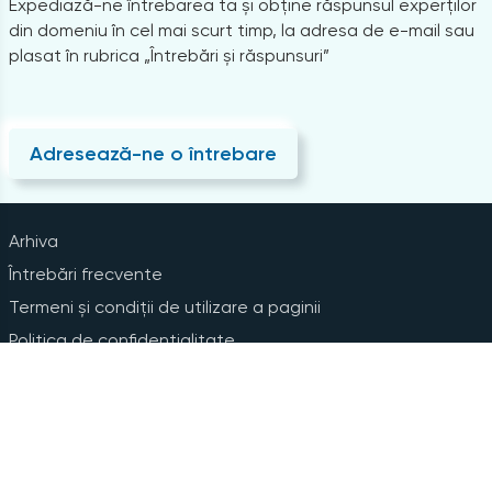
Expediază-ne întrebarea ta și obține răspunsul experților
din domeniu în cel mai scurt timp, la adresa de e-mail sau
plasat în rubrica „Întrebări și răspunsuri”
Adresează-ne o întrebare
Arhiva
Întrebări frecvente
Termeni și condiții de utilizare a paginii
Politica de confidențialitate
Instrucțiuni pentru ștergerea contului
Abonare la Newsline