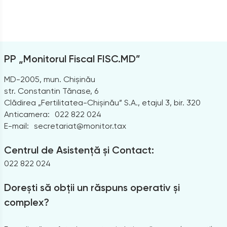
PP „Monitorul Fiscal FISC.MD”
MD-2005, mun. Chișinău
str. Constantin Tănase, 6
Clădirea „Fertilitatea-Chișinău” S.A., etajul 3, bir. 320
Anticamera:
022 822 024
E-mail:
secretariat@monitor.tax
Centrul de Asistență și Contact:
022 822 024
Dorești să obții un răspuns operativ și
complex?