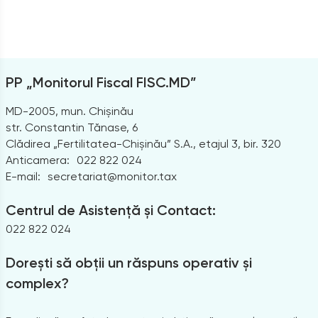
PP „Monitorul Fiscal FISC.MD”
MD-2005, mun. Chișinău
str. Constantin Tănase, 6
Clădirea „Fertilitatea-Chișinău” S.A., etajul 3, bir. 320
Anticamera:
022 822 024
E-mail:
secretariat@monitor.tax
Centrul de Asistență și Contact:
022 822 024
Dorești să obții un răspuns operativ și
complex?