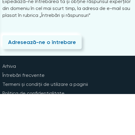
Expediază-ne întrebarea ta și obține răspunsul experților
din domeniu în cel mai scurt timp, la adresa de e-mail sau
plasat în rubrica „Întrebări și răspunsuri”
Adresează-ne o întrebare
Arhiva
Întrebări frecvente
Termeni și condiții de utilizare a paginii
Politica de confidențialitate
Instrucțiuni pentru ștergerea contului
Abonare la Newsline