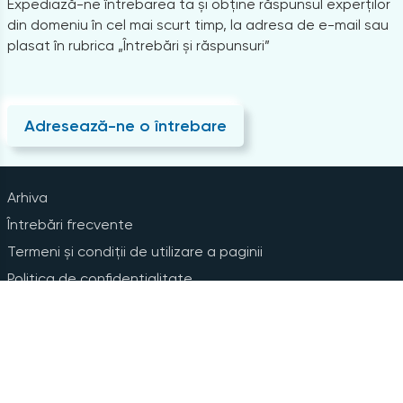
Expediază-ne întrebarea ta și obține răspunsul experților
din domeniu în cel mai scurt timp, la adresa de e-mail sau
plasat în rubrica „Întrebări și răspunsuri”
Adresează-ne o întrebare
Arhiva
Întrebări frecvente
Termeni și condiții de utilizare a paginii
Politica de confidențialitate
Instrucțiuni pentru ștergerea contului
Abonare la Newsline