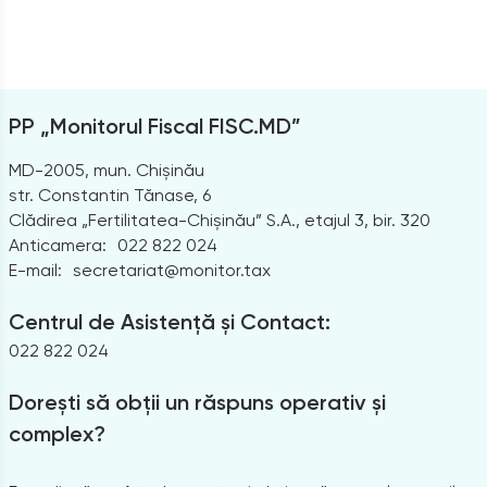
PP „Monitorul Fiscal FISC.MD”
MD-2005, mun. Chișinău
str. Constantin Tănase, 6
Clădirea „Fertilitatea-Chișinău” S.A., etajul 3, bir. 320
Anticamera:
022 822 024
E-mail:
secretariat@monitor.tax
Centrul de Asistență și Contact:
022 822 024
Dorești să obții un răspuns operativ și
complex?