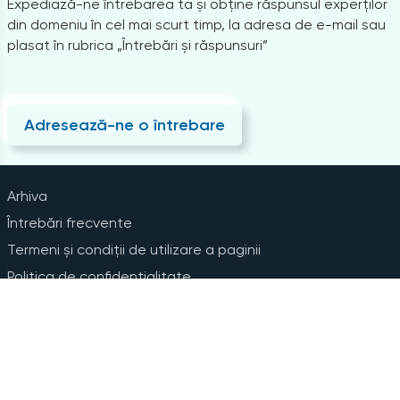
Expediază-ne întrebarea ta și obține răspunsul experților
din domeniu în cel mai scurt timp, la adresa de e-mail sau
plasat în rubrica „Întrebări și răspunsuri”
Adresează-ne o întrebare
Arhiva
Întrebări frecvente
Termeni și condiții de utilizare a paginii
Politica de confidențialitate
Instrucțiuni pentru ștergerea contului
Abonare la Newsline