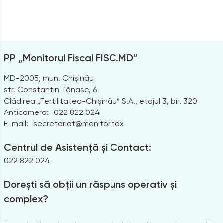
PP „Monitorul Fiscal FISC.MD”
MD-2005, mun. Chișinău
str. Constantin Tănase, 6
Clădirea „Fertilitatea-Chișinău” S.A., etajul 3, bir. 320
Anticamera:
022 822 024
E-mail:
secretariat@monitor.tax
Centrul de Asistență și Contact:
022 822 024
Dorești să obții un răspuns operativ și
complex?