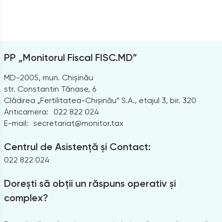
PP „Monitorul Fiscal FISC.MD”
MD-2005, mun. Chișinău
str. Constantin Tănase, 6
Clădirea „Fertilitatea-Chișinău” S.A., etajul 3, bir. 320
Anticamera:
022 822 024
E-mail:
secretariat@monitor.tax
Centrul de Asistență și Contact:
022 822 024
Dorești să obții un răspuns operativ și
complex?