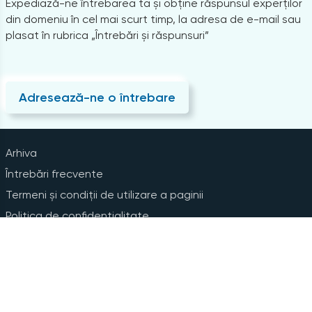
Expediază-ne întrebarea ta și obține răspunsul experților
din domeniu în cel mai scurt timp, la adresa de e-mail sau
plasat în rubrica „Întrebări și răspunsuri”
Adresează-ne o întrebare
Arhiva
Întrebări frecvente
Termeni și condiții de utilizare a paginii
Politica de confidențialitate
Instrucțiuni pentru ștergerea contului
Abonare la Newsline