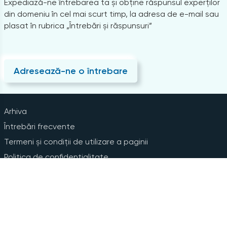
Expediază-ne întrebarea ta și obține răspunsul experților
din domeniu în cel mai scurt timp, la adresa de e-mail sau
plasat în rubrica „Întrebări și răspunsuri”
Adresează-ne o întrebare
Arhiva
Întrebări frecvente
Termeni și condiții de utilizare a paginii
Politica de confidențialitate
Instrucțiuni pentru ștergerea contului
Abonare la Newsline