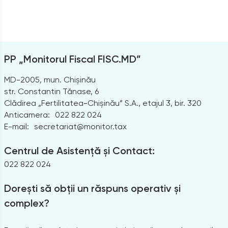
PP „Monitorul Fiscal FISC.MD”
MD-2005, mun. Chișinău
str. Constantin Tănase, 6
Clădirea „Fertilitatea-Chișinău” S.A., etajul 3, bir. 320
Anticamera:
022 822 024
E-mail:
secretariat@monitor.tax
Centrul de Asistență și Contact:
022 822 024
Dorești să obții un răspuns operativ și
complex?