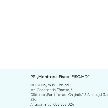
PP „Monitorul Fiscal FISC.MD”
MD-2005, mun. Chișinău
str. Constantin Tănase, 6
Clădirea „Fertilitatea-Chișinău” S.A., etajul 3, b
320
Anticamera:
022 822 024