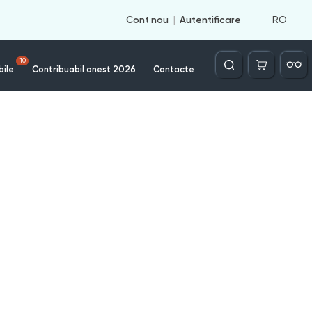
RO
Cont nou
Autentificare
Căutare
10
bile
Contribuabil onest 2026
Contacte