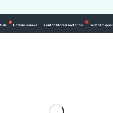
2
1
tului
Domenii conexe
Contabilitatea sectorială
Servicii disponi