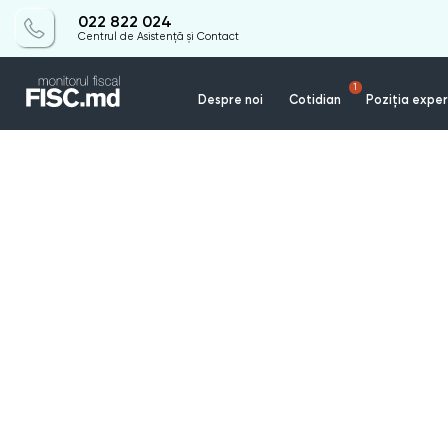
022 822 024
Centrul de Asistență și Contact
1
Despre noi
Cotidian
Poziția exper