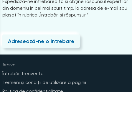
Expediază-ne întrebarea ta și obține răspunsul experților
din domeniu în cel mai scurt timp, la adresa de e-mail sau
plasat în rubrica „Întrebări și răspunsuri”
Adresează-ne o întrebare
Arhiva
Întrebări frecvente
Termeni și condiții de utilizare a paginii
Politica de confidențialitate
Instrucțiuni pentru ștergerea contului
Abonare la Newsline