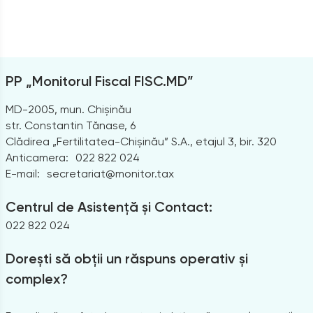
PP „Monitorul Fiscal FISC.MD”
MD-2005, mun. Chișinău
str. Constantin Tănase, 6
Clădirea „Fertilitatea-Chișinău” S.A., etajul 3, bir. 320
Anticamera:
022 822 024
E-mail:
secretariat@monitor.tax
Centrul de Asistență și Contact:
022 822 024
Dorești să obții un răspuns operativ și
complex?