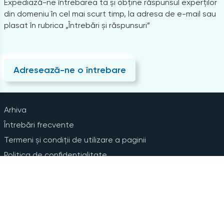
Expediază-ne întrebarea ta și obține răspunsul experților
din domeniu în cel mai scurt timp, la adresa de e-mail sau
plasat în rubrica „Întrebări și răspunsuri”
Adresează-ne o întrebare
Arhiva
Întrebări frecvente
Termeni și condiții de utilizare a paginii
Politica de confidențialitate
Instrucțiuni pentru ștergerea contului
Abonare la Newsline