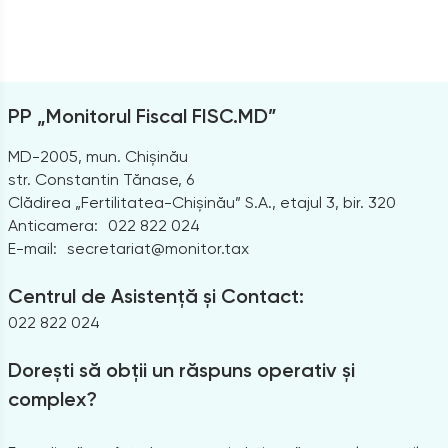
PP „Monitorul Fiscal FISC.MD”
MD-2005, mun. Chișinău
str. Constantin Tănase, 6
Clădirea „Fertilitatea-Chișinău” S.A., etajul 3, bir. 320
Anticamera:
022 822 024
E-mail:
secretariat@monitor.tax
Centrul de Asistență și Contact:
022 822 024
Dorești să obții un răspuns operativ și
complex?