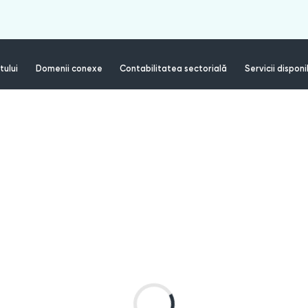
tului
Domenii conexe
Contabilitatea sectorială
Servicii disponi