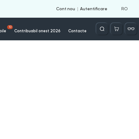
RO
Cont nou
Autentificare
Căutare
10
bile
Contribuabil onest 2026
Contacte