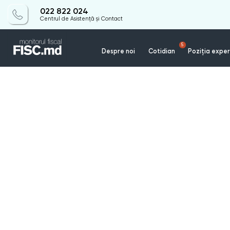
022 822 024
Centrul de Asistență și Contact
5
Despre noi
Cotidian
Poziția exper