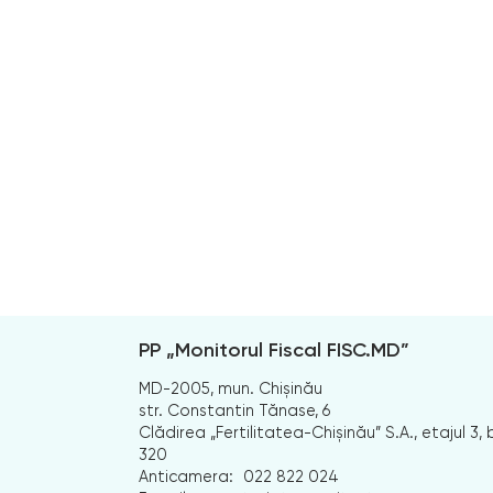
PP „Monitorul Fiscal FISC.MD”
MD-2005, mun. Chișinău
str. Constantin Tănase, 6
Clădirea „Fertilitatea-Chișinău” S.A., etajul 3, b
320
Anticamera:
022 822 024