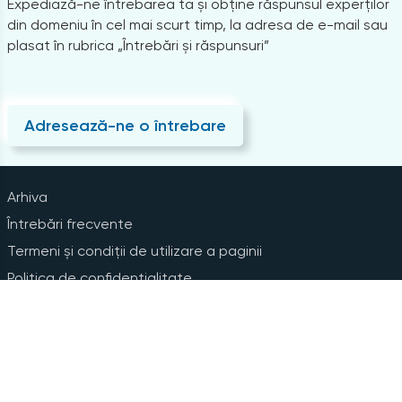
Expediază-ne întrebarea ta și obține răspunsul experților
din domeniu în cel mai scurt timp, la adresa de e-mail sau
plasat în rubrica „Întrebări și răspunsuri”
Adresează-ne o întrebare
Arhiva
Întrebări frecvente
Termeni și condiții de utilizare a paginii
Politica de confidențialitate
Instrucțiuni pentru ștergerea contului
Abonare la Newsline