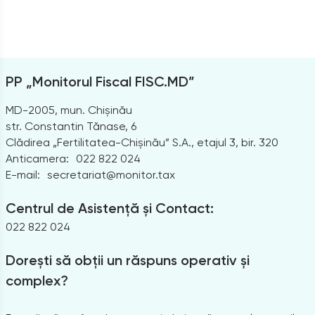
PP „Monitorul Fiscal FISC.MD”
MD-2005, mun. Chișinău
str. Constantin Tănase, 6
Clădirea „Fertilitatea-Chișinău” S.A., etajul 3, bir. 320
Anticamera:
022 822 024
E-mail:
secretariat@monitor.tax
Centrul de Asistență și Contact:
022 822 024
Dorești să obții un răspuns operativ și
complex?