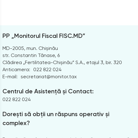
PP „Monitorul Fiscal FISC.MD”
MD-2005, mun. Chișinău
str. Constantin Tănase, 6
Clădirea „Fertilitatea-Chișinău” S.A., etajul 3, bir. 320
Anticamera:
022 822 024
E-mail:
secretariat@monitor.tax
Centrul de Asistență și Contact:
022 822 024
Dorești să obții un răspuns operativ și
complex?