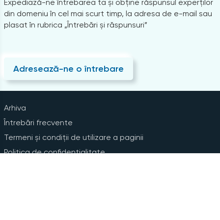
Expediază-ne întrebarea ta și obține răspunsul experților
din domeniu în cel mai scurt timp, la adresa de e-mail sau
plasat în rubrica „Întrebări și răspunsuri”
Adresează-ne o întrebare
Arhiva
Întrebări frecvente
Termeni și condiții de utilizare a paginii
Politica de confidențialitate
Instrucțiuni pentru ștergerea contului
Abonare la Newsline