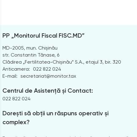
PP „Monitorul Fiscal FISC.MD”
MD-2005, mun. Chișinău
str. Constantin Tănase, 6
Clădirea „Fertilitatea-Chișinău” S.A., etajul 3, bir. 320
Anticamera:
022 822 024
E-mail:
secretariat@monitor.tax
Centrul de Asistență și Contact:
022 822 024
Dorești să obții un răspuns operativ și
complex?