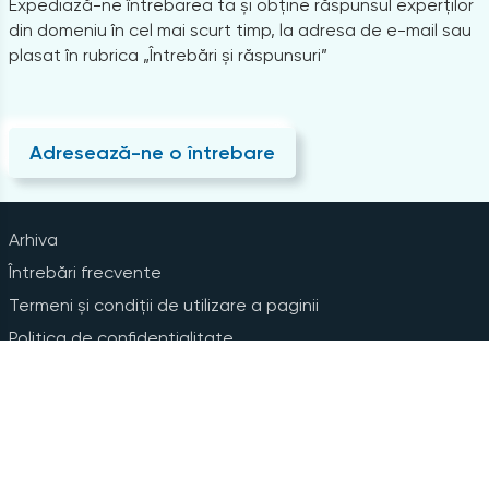
Expediază-ne întrebarea ta și obține răspunsul experților
din domeniu în cel mai scurt timp, la adresa de e-mail sau
plasat în rubrica „Întrebări și răspunsuri”
Adresează-ne o întrebare
Arhiva
Întrebări frecvente
Termeni și condiții de utilizare a paginii
Politica de confidențialitate
Instrucțiuni pentru ștergerea contului
Abonare la Newsline