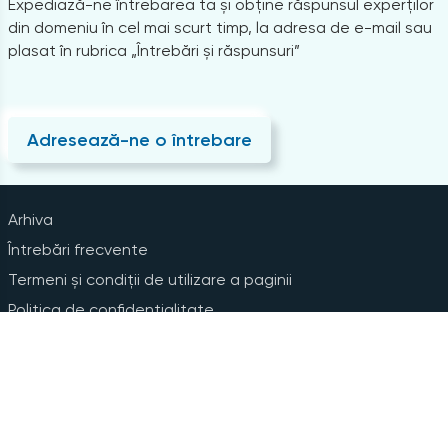
Expediază-ne întrebarea ta și obține răspunsul experților
din domeniu în cel mai scurt timp, la adresa de e-mail sau
plasat în rubrica „Întrebări și răspunsuri”
Adresează-ne o întrebare
Arhiva
Întrebări frecvente
Termeni și condiții de utilizare a paginii
Politica de confidențialitate
Instrucțiuni pentru ștergerea contului
Abonare la Newsline