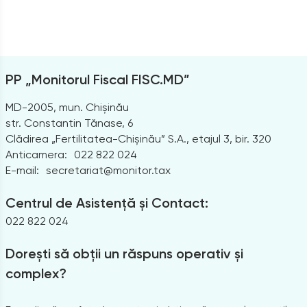
PP „Monitorul Fiscal FISC.MD”
MD-2005, mun. Chișinău
str. Constantin Tănase, 6
Clădirea „Fertilitatea-Chișinău” S.A., etajul 3, bir. 320
Anticamera:
022 822 024
E-mail:
secretariat@monitor.tax
Centrul de Asistență și Contact:
022 822 024
Dorești să obții un răspuns operativ și
complex?