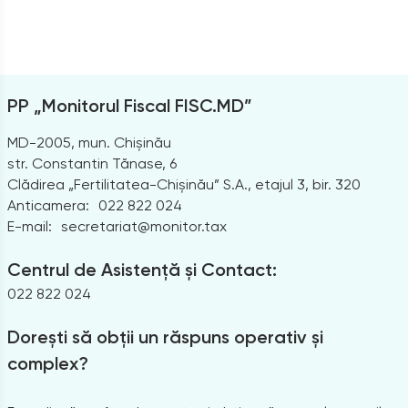
PP „Monitorul Fiscal FISC.MD”
MD-2005, mun. Chișinău
str. Constantin Tănase, 6
Clădirea „Fertilitatea-Chișinău” S.A., etajul 3, bir. 320
Anticamera:
022 822 024
E-mail:
secretariat@monitor.tax
Centrul de Asistență și Contact:
022 822 024
Dorești să obții un răspuns operativ și
complex?