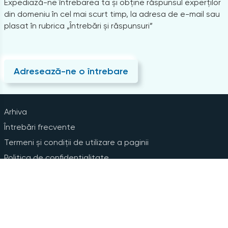
Expediază-ne întrebarea ta și obține răspunsul experților
din domeniu în cel mai scurt timp, la adresa de e-mail sau
plasat în rubrica „Întrebări și răspunsuri”
Adresează-ne o întrebare
Arhiva
Întrebări frecvente
Termeni și condiții de utilizare a paginii
Politica de confidențialitate
Instrucțiuni pentru ștergerea contului
Abonare la Newsline