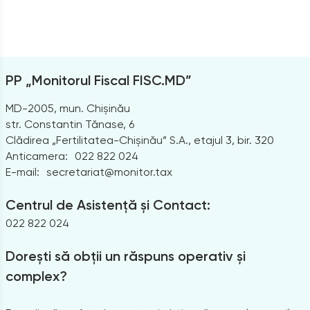
PP „Monitorul Fiscal FISC.MD”
MD-2005, mun. Chișinău
str. Constantin Tănase, 6
Clădirea „Fertilitatea-Chișinău” S.A., etajul 3, bir. 320
Anticamera:
022 822 024
E-mail:
secretariat@monitor.tax
Centrul de Asistență și Contact:
022 822 024
Dorești să obții un răspuns operativ și
complex?