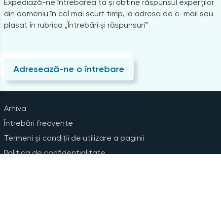
Expediază-ne întrebarea ta și obține răspunsul experților
din domeniu în cel mai scurt timp, la adresa de e-mail sau
plasat în rubrica „Întrebări și răspunsuri”
Adresează-ne o întrebare
Arhiva
Întrebări frecvente
Termeni și condiții de utilizare a paginii
Politica de confidențialitate
Instrucțiuni pentru ștergerea contului
Abonare la Newsline