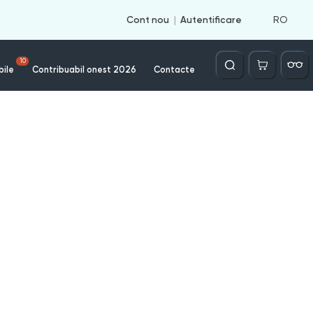
RO
Cont nou
Autentificare
Căutare
10
bile
Contribuabil onest 2026
Contacte