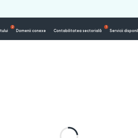
2
1
tului
Domenii conexe
Contabilitatea sectorială
Servicii disponi