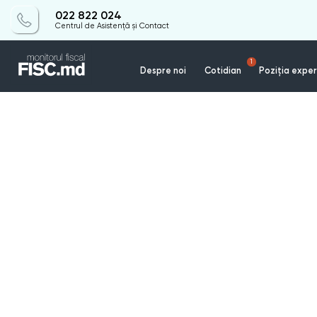
022 822 024
Centrul de Asistență și Contact
1
Despre noi
Cotidian
Poziția exper