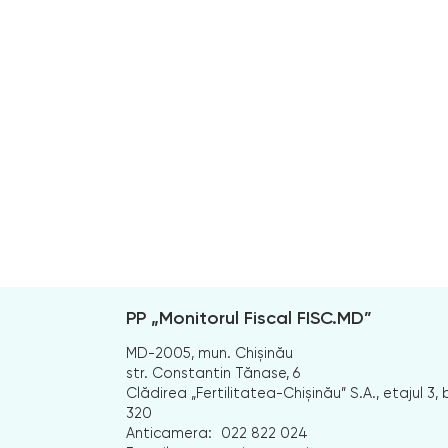
PP „Monitorul Fiscal FISC.MD”
MD-2005, mun. Chișinău
str. Constantin Tănase, 6
Clădirea „Fertilitatea-Chișinău” S.A., etajul 3, b
320
Anticamera:
022 822 024