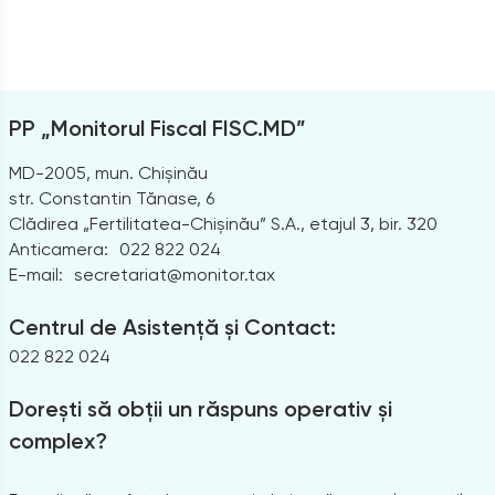
PP „Monitorul Fiscal FISC.MD”
MD-2005, mun. Chișinău
str. Constantin Tănase, 6
Clădirea „Fertilitatea-Chișinău” S.A., etajul 3, bir. 320
Anticamera:
022 822 024
E-mail:
secretariat@monitor.tax
Centrul de Asistență și Contact:
022 822 024
Dorești să obții un răspuns operativ și
complex?