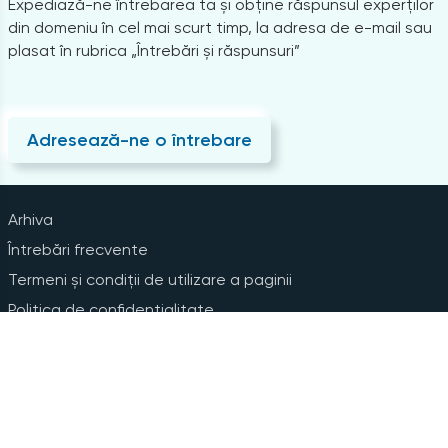
Expediază-ne întrebarea ta și obține răspunsul experților
din domeniu în cel mai scurt timp, la adresa de e-mail sau
plasat în rubrica „Întrebări și răspunsuri”
Adresează-ne o întrebare
Arhiva
Întrebări frecvente
Termeni și condiții de utilizare a paginii
Politica de confidențialitate
Instrucțiuni pentru ștergerea contului
Abonare la Newsline