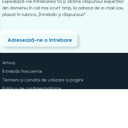
Expediază-ne întrebarea ta și obține răspunsul experților
din domeniu în cel mai scurt timp, la adresa de e-mail sau
plasat în rubrica „Întrebări și răspunsuri”
Adresează-ne o întrebare
Arhiva
Întrebări frecvente
Termeni și condiții de utilizare a paginii
Politica de confidențialitate
Instrucțiuni pentru ștergerea contului
Abonare la Newsline