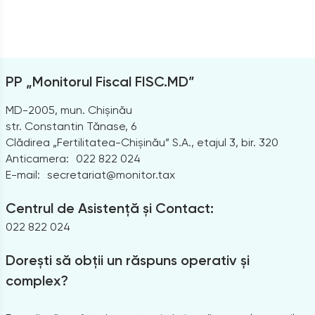
PP „Monitorul Fiscal FISC.MD”
MD-2005, mun. Chișinău
str. Constantin Tănase, 6
Clădirea „Fertilitatea-Chișinău” S.A., etajul 3, bir. 320
Anticamera:
022 822 024
E-mail:
secretariat@monitor.tax
Centrul de Asistență și Contact:
022 822 024
Dorești să obții un răspuns operativ și
complex?