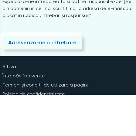
Expediază-ne întrebarea ta și obține răspunsul experților
din domeniu în cel mai scurt timp, la adresa de e-mail sau
plasat în rubrica „Întrebări și răspunsuri”
Adresează-ne o întrebare
Arhiva
Întrebări frecvente
Termeni și condiții de utilizare a paginii
Politica de confidențialitate
Instrucțiuni pentru ștergerea contului
Abonare la Newsline