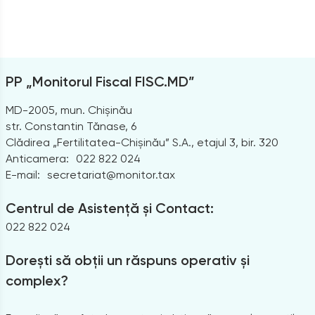
PP „Monitorul Fiscal FISC.MD”
MD-2005, mun. Chișinău
str. Constantin Tănase, 6
Clădirea „Fertilitatea-Chișinău” S.A., etajul 3, bir. 320
Anticamera:
022 822 024
E-mail:
secretariat@monitor.tax
Centrul de Asistență și Contact:
022 822 024
Dorești să obții un răspuns operativ și
complex?