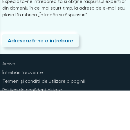
Expediază-ne întrebarea ta și obține răspunsul experților
din domeniu în cel mai scurt timp, la adresa de e-mail sau
plasat în rubrica „Întrebări și răspunsuri”
Adresează-ne o întrebare
Arhiva
Întrebări frecvente
Termeni și condiții de utilizare a paginii
Politica de confidențialitate
Instrucțiuni pentru ștergerea contului
Abonare la Newsline