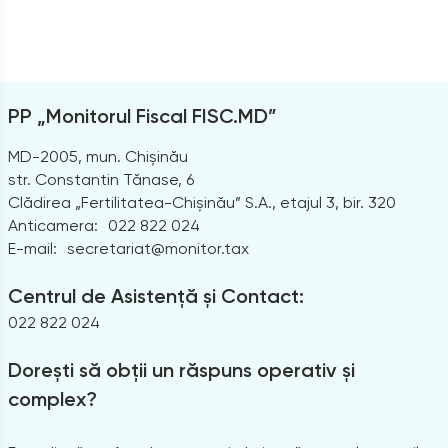
PP „Monitorul Fiscal FISC.MD”
MD-2005, mun. Chișinău
str. Constantin Tănase, 6
Clădirea „Fertilitatea-Chișinău” S.A., etajul 3, bir. 320
Anticamera:
022 822 024
E-mail:
secretariat@monitor.tax
Centrul de Asistență și Contact:
022 822 024
Dorești să obții un răspuns operativ și
complex?