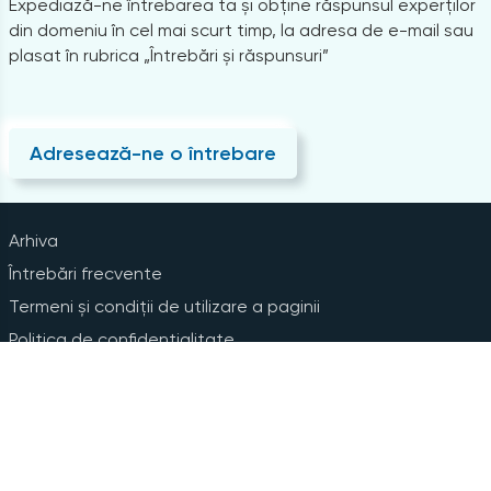
Expediază-ne întrebarea ta și obține răspunsul experților
din domeniu în cel mai scurt timp, la adresa de e-mail sau
plasat în rubrica „Întrebări și răspunsuri”
Adresează-ne o întrebare
Arhiva
Întrebări frecvente
Termeni și condiții de utilizare a paginii
Politica de confidențialitate
Instrucțiuni pentru ștergerea contului
Abonare la Newsline