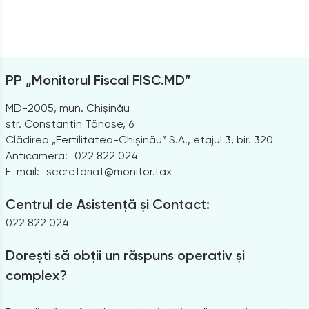
PP „Monitorul Fiscal FISC.MD”
MD-2005, mun. Chișinău
str. Constantin Tănase, 6
Clădirea „Fertilitatea-Chișinău” S.A., etajul 3, bir. 320
Anticamera:
022 822 024
E-mail:
secretariat@monitor.tax
Centrul de Asistență și Contact:
022 822 024
Dorești să obții un răspuns operativ și
complex?