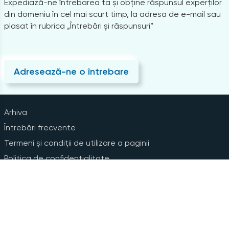
Expediază-ne întrebarea ta și obține răspunsul experților
din domeniu în cel mai scurt timp, la adresa de e-mail sau
plasat în rubrica „Întrebări și răspunsuri”
Adresează-ne o întrebare
Arhiva
Întrebări frecvente
Termeni și condiții de utilizare a paginii
Politica de confidențialitate
Instrucțiuni pentru ștergerea contului
Abonare la Newsline