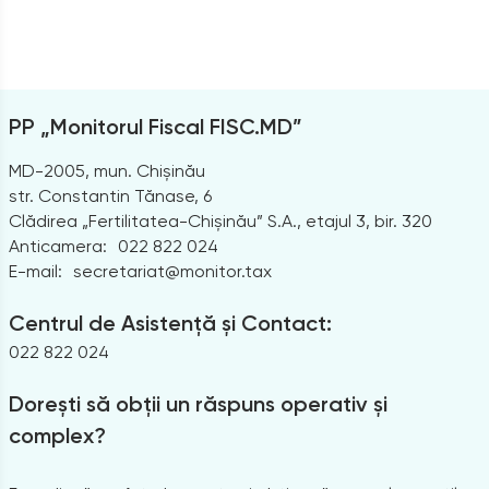
PP „Monitorul Fiscal FISC.MD”
MD-2005, mun. Chișinău
str. Constantin Tănase, 6
Clădirea „Fertilitatea-Chișinău” S.A., etajul 3, bir. 320
Anticamera:
022 822 024
E-mail:
secretariat@monitor.tax
Centrul de Asistență și Contact:
022 822 024
Dorești să obții un răspuns operativ și
complex?