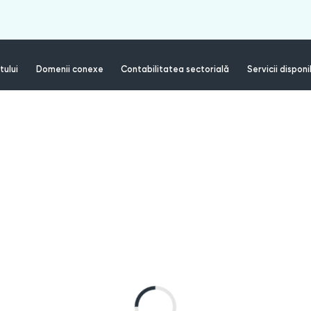
tului
Domenii conexe
Contabilitatea sectorială
Servicii disponi