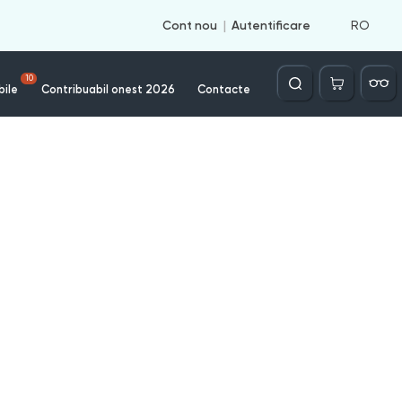
RO
Cont nou
Autentificare
Căutare
10
bile
Contribuabil onest 2026
Contacte