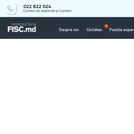
022 822 024
Centrul de Asistență și Contact
5
Despre noi
Cotidian
Poziția exper