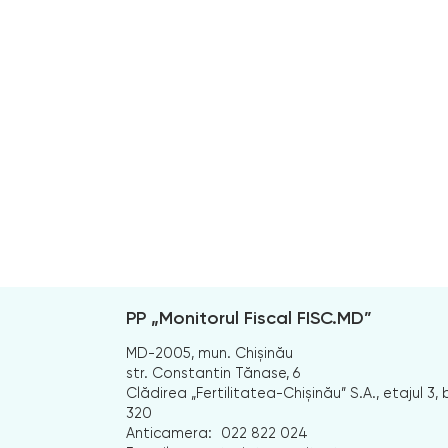
PP „Monitorul Fiscal FISC.MD”
MD-2005, mun. Chișinău
str. Constantin Tănase, 6
Clădirea „Fertilitatea-Chișinău” S.A., etajul 3, b
320
Anticamera:
022 822 024