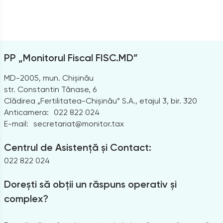
PP „Monitorul Fiscal FISC.MD”
MD-2005, mun. Chișinău
str. Constantin Tănase, 6
Clădirea „Fertilitatea-Chișinău” S.A., etajul 3, bir. 320
Anticamera:
022 822 024
E-mail:
secretariat@monitor.tax
Centrul de Asistență și Contact:
022 822 024
Dorești să obții un răspuns operativ și
complex?