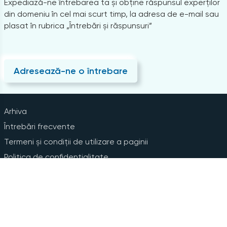
Expediază-ne întrebarea ta și obține răspunsul experților
din domeniu în cel mai scurt timp, la adresa de e-mail sau
plasat în rubrica „Întrebări și răspunsuri”
Adresează-ne o întrebare
Arhiva
Întrebări frecvente
Termeni și condiții de utilizare a paginii
Politica de confidențialitate
Instrucțiuni pentru ștergerea contului
Abonare la Newsline