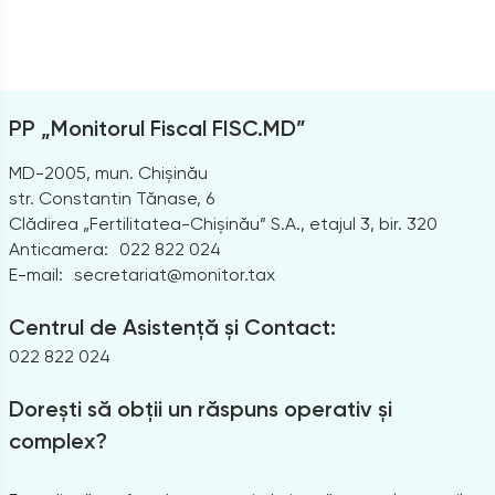
PP „Monitorul Fiscal FISC.MD”
MD-2005, mun. Chișinău
str. Constantin Tănase, 6
Clădirea „Fertilitatea-Chișinău” S.A., etajul 3, bir. 320
Anticamera:
022 822 024
E-mail:
secretariat@monitor.tax
Centrul de Asistență și Contact:
022 822 024
Dorești să obții un răspuns operativ și
complex?