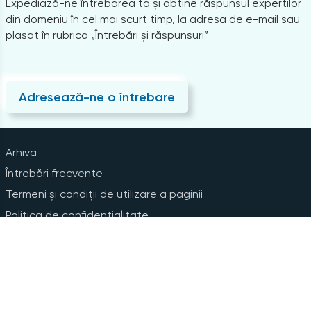
Expediază-ne întrebarea ta și obține răspunsul experților
din domeniu în cel mai scurt timp, la adresa de e-mail sau
plasat în rubrica „Întrebări și răspunsuri”
Adresează-ne o întrebare
Arhiva
Întrebări frecvente
Termeni și condiții de utilizare a paginii
Politica de confidențialitate
Instrucțiuni pentru ștergerea contului
Abonare la Newsline