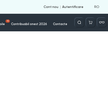
RO
Cont nou
Autentificare
Căutare
10
bile
Contribuabil onest 2026
Contacte