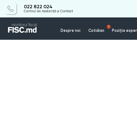
022 822 024
Centrul de Asistență și Contact
1
Despre noi
Cotidian
Poziția exper