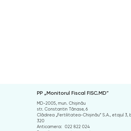
PP „Monitorul Fiscal FISC.MD”
MD-2005, mun. Chișinău
str. Constantin Tănase, 6
Clădirea „Fertilitatea-Chișinău” S.A., etajul 3, b
320
Anticamera:
022 822 024