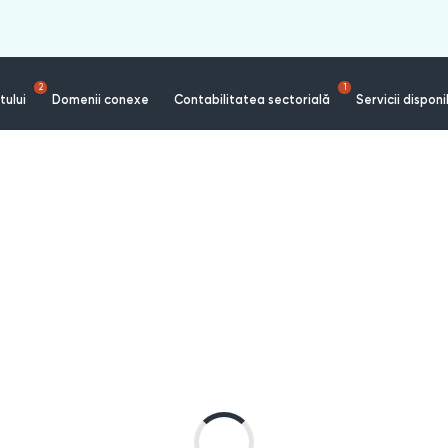
2
1
tului
Domenii conexe
Contabilitatea sectorială
Servicii disponi